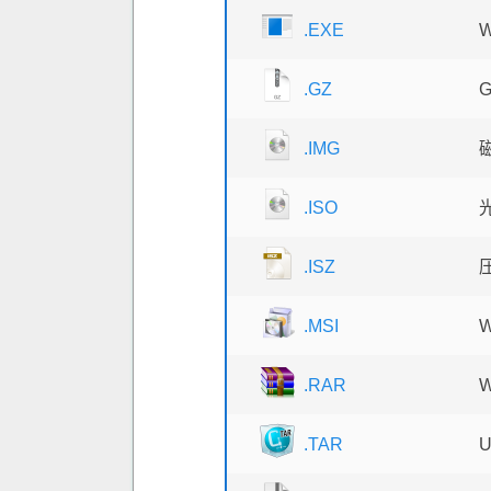
.EXE
.GZ
.IMG
.ISO
.ISZ
.MSI
W
.RAR
.TAR