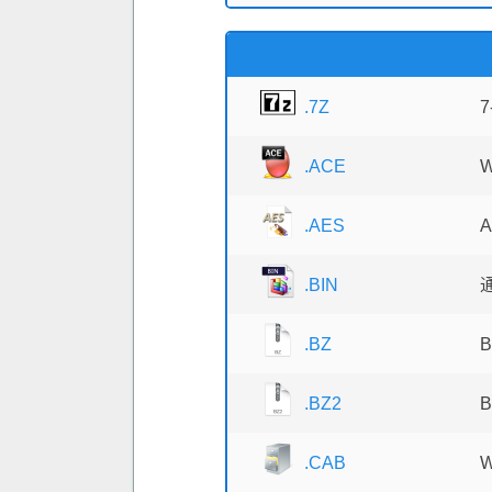
.7Z
.ACE
.AES
A
.BIN
.BZ
.BZ2
.CAB