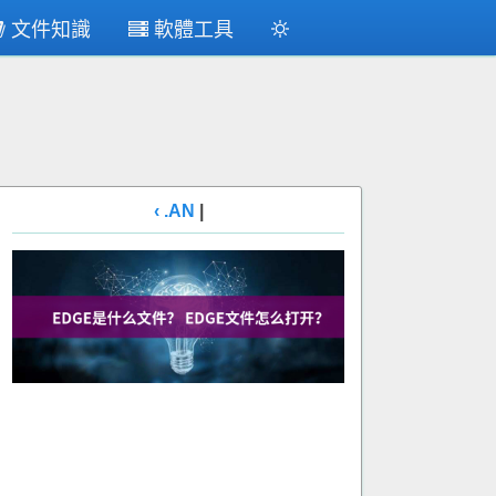
文件知識
軟體工具
‹ .AN
|