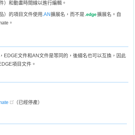
文件）和動畫時間線以進行編輯。
後繼產品）的項目文件使用
.AN
擴展名，而不是
.edge
擴展名。自
mate。
後繼產品，EDGE文件和AN文件是等同的，後綴名也可以互換，因此
編輯EDGE項目文件。
mate
（已經停產）