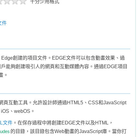
十分少用格式
文件
e Edge創建的項目文件。EDGE文件可以包含動畫效果、過
戶能夠創建吸引人的網頁和互動媒體內容。通過EDGE項目
畫。
型網頁互動工具。允許設計師通過HTML5、CSS和JavaScript
iOS、webOS。
ML文件
。在保存過程中將創建EDGE文件以及HTML，
ludes
的目錄，該目錄包含Web動畫的JavaScript庫。當你打