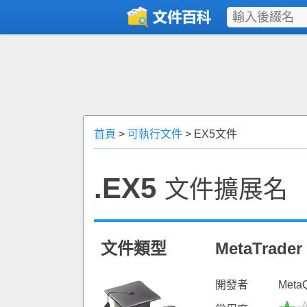
首頁
>
可執行文件
> EX5文件
.EX5
文件擴展名
文件類型
MetaTrad
開發者
MetaQ