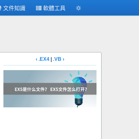
文件知識
軟體工具
‹ .EX4
|
.VB ›