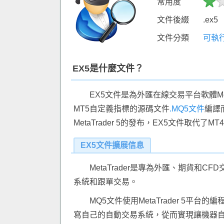
常用度
文件後綴
.ex5
文件分類
可執
EX5是什麼文件？
EX5文件是為外匯在線交易平台軟體Met
MT5自定義指標的源碼文件
.MQ5文件
編譯
MetaTrader 5的發布，EX5文件取代了M
EX5文件擴展信息
MetaTrader是專為外匯、期貨和
系統和跟單交易。
MQ5文件使用MetaTrader 5平
寫自己的自動交易系統，從而實現讓機器