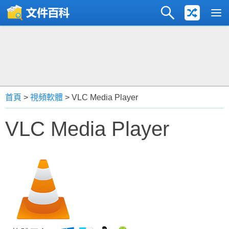
首頁
>
視頻軟體
> VLC Media Player
VLC Media Player