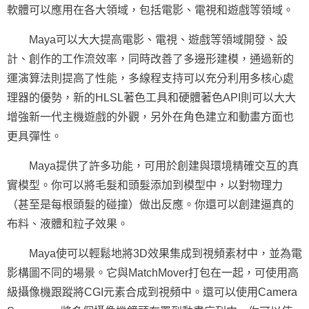
軟體可以應用在各大領域，包括電影、電視和遊戲等領域。
Maya可以大大提高電影、電視、遊戲等領域開發、設
計、創作的工作流效率，同時改善了多邊形建模，通過新的
運演算法則提高了性能，多線程支持可以充分利用多核心處
理器的優勢，新的HLSL著色工具和硬體著色API則可以大大
增強新一代主機遊戲的外觀，另外在角色建立和動畫方面也
更具彈性。
Maya提供了許多功能，可用於創建與環境精確交互的真
實模型。你可以將毛髮和頭髮添加到模型中，以對物理力
（甚至是每根頭髮的碰撞）做出反應。你還可以創建逼真的
布料、液體和粒子效果。
Maya使可以輕鬆地將3D效果集成到視頻素材中，並為電
影構圖不同的場景。它與MatchMover打包在一起，可使用高
級攝像機跟蹤將CGI元素合成到視頻中。還可以使用Camera