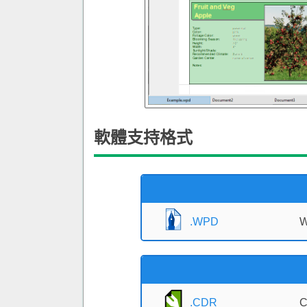
軟體支持格式
.WPD
W
.CDR