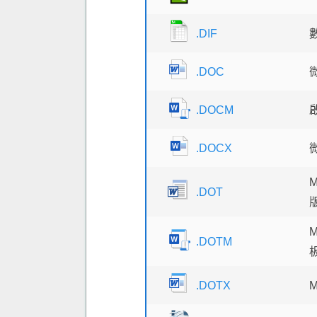
.DIF
.DOC
.DOCM
.DOCX
M
.DOT
M
.DOTM
.DOTX
M