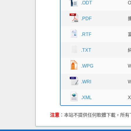
.ODT
.PDF
.RTF
.TXT
.WPG
W
.WRI
W
.XML
注意
：本站不提供任何軟體下載，所有