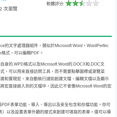
軟體評分:
32 次瀏覽
ffice的文字處理器組件，類似於Microsoft Word。WordPerfec
ice格式，可以編輯PDF。
身的.WPD格式以及Microsoft Word的.DOCX和.DOC文
鍵快捷方式，可以用來直接訪問工具，而不需要點擊圖標或瀏覽菜
理器來創建和實現宏，來自動執行諸如創建文檔、編輯文檔以及顯示
會將宏直接嵌入到的文檔中，因此它不會像Microsoft Word的宏
，其中包括PDF表單功能、導入、導出以及安全包含和存檔功能。你可
表）以及設置表單外觀的樣式來創建可填寫的表單。還可以導