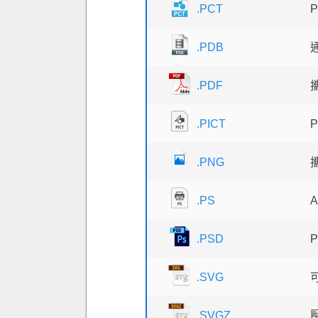
.PCT
.PDB
.PDF
.PICT
.PNG
.PS
A
.PSD
P
.SVG
.SVGZ