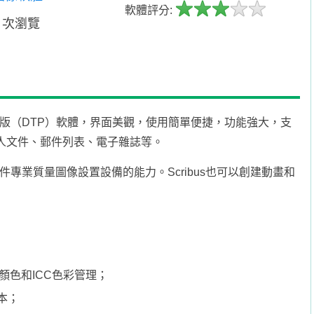
軟體評分:
1 次瀏覽
版排版（DTP）軟體，界面美觀，使用簡單便捷，功能強大，支
人文件、郵件列表、電子雜誌等。
文件專業質量圖像設置設備的能力。Scribus也可以創建動畫和
顏色和ICC色彩管理；
腳本；