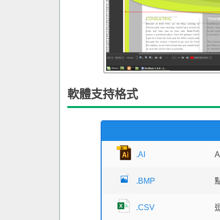
軟體支持格式
.AI
A
.BMP
.CSV