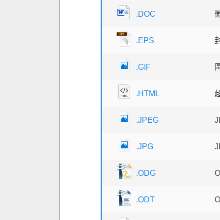
.DOC
.EPS
封
.GIF
.HTML
.JPEG
.JPG
.ODG
.ODT