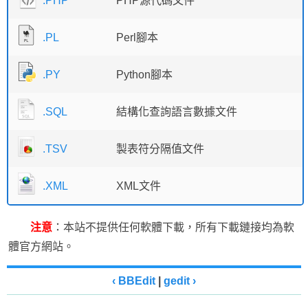
.PHP
PHP源代碼文件
.PL
Perl腳本
.PY
Python腳本
.SQL
結構化查詢語言數據文件
.TSV
製表符分隔值文件
.XML
XML文件
注意
：本站不提供任何軟體下載，所有下載鏈接均為軟
體官方網站。
‹ BBEdit
|
gedit ›