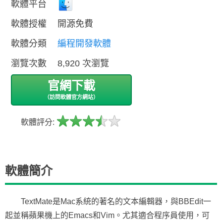
軟體平台
軟體授權
開源免費
軟體分類
編程開發軟體
瀏覽次數
8,920 次瀏覽
官網下載
（訪問軟體官方網站）
軟體評分:
軟體簡介
TextMate是Mac系統的著名的文本編輯器，與BBEdit一
起並稱蘋果機上的Emacs和Vim。尤其適合程序員使用，可