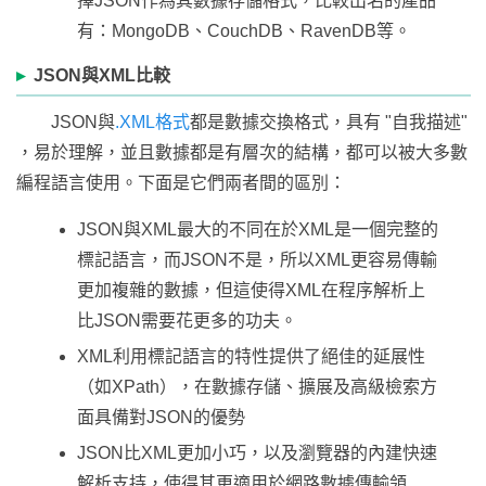
擇JSON作為其數據存儲格式，比較出名的產品
有：MongoDB、CouchDB、RavenDB等。
JSON與XML比較
JSON與
.XML格式
都是數據交換格式，具有 "自我描述"
，易於理解，並且數據都是有層次的結構，都可以被大多數
編程語言使用。下面是它們兩者間的區別：
JSON與XML最大的不同在於XML是一個完整的
標記語言，而JSON不是，所以XML更容易傳輸
更加複雜的數據，但這使得XML在程序解析上
比JSON需要花更多的功夫。
XML利用標記語言的特性提供了絕佳的延展性
（如XPath），在數據存儲、擴展及高級檢索方
面具備對JSON的優勢
JSON比XML更加小巧，以及瀏覽器的內建快速
解析支持，使得其更適用於網路數據傳輸領