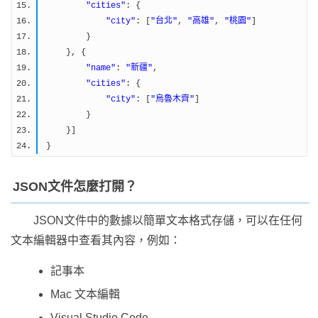
"cities"
: {
"city"
: [
"台北"
,
"高雄"
,
"桃園"
]
}
}, {
"name"
:
"新疆"
,
"cities"
: {
"city"
: [
"烏魯木齊"
]
}
}]
}
JSON文件怎麼打開？
JSON文件中的數據以簡單文本格式存儲，可以在任何
文本編輯器中查看其內容，例如：
記事本
Mac 文本編輯
Visual Studio Code