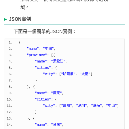
域。
JSON實例
下面是一個簡單的JSON實例：
{
"name"
:
"中國"
,
"province"
: [{
"name"
:
"黑龍江"
,
"cities"
: {
"city"
: [
"哈爾濱"
,
"大慶"
]
}
}, {
"name"
:
"廣東"
,
"cities"
: {
"city"
: [
"廣州"
,
"深圳"
,
"珠海"
,
"中山"
]
}
}, {
"name"
:
"台灣"
,